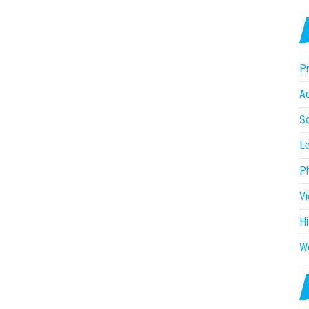
Pr
Ac
So
Le
P
V
Hi
W