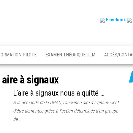
Facebook
FORMATION PILOTE
EXAMEN THÉORIQUE ULM
ACCÈS/CONT
:
aire à signaux
L’aire à signaux nous a quitté …
A la demande de la DGAC, l’ancienne aire à signaux vient
d’être démontée grâce à l’action déterminée d’un groupe
de…