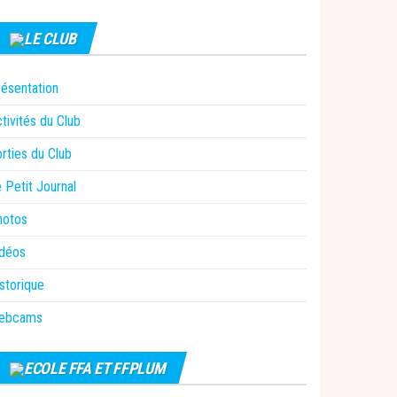
LE CLUB
ésentation
tivités du Club
rties du Club
 Petit Journal
hotos
idéos
storique
ebcams
ECOLE FFA ET FFPLUM