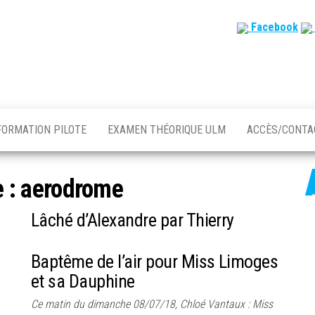
Facebook
FORMATION PILOTE
EXAMEN THÉORIQUE ULM
ACCÈS/CONT
e :
aerodrome
Lâché d’Alexandre par Thierry
Baptême de l’air pour Miss Limoges
et sa Dauphine
Ce matin du dimanche 08/07/18, Chloé Vantaux : Miss