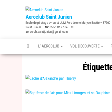
Skip
to
Aeroclub Saint Junien
the
Ecole de pilotage avion et ULM Aerodrome Maryse Bastié – 87200
content
Saint Junien – ☎ 05 55 02 97 04 – ✉
aeroclub.saintjunien@gmail.com
L’ AÉROCLUB
VOL DÉCOUVERTE
Étiquett