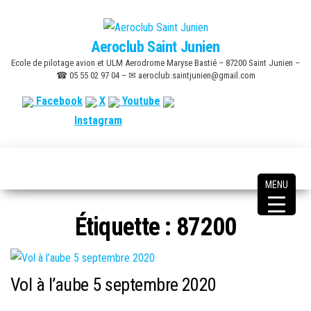
Skip
to
Aeroclub Saint Junien
the
Ecole de pilotage avion et ULM Aerodrome Maryse Bastié – 87200 Saint Junien –
content
☎ 05 55 02 97 04 – ✉ aeroclub.saintjunien@gmail.com
Facebook
X
Youtube
Instagram
MENU
Étiquette :
87200
Vol à l’aube 5 septembre 2020