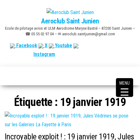
Skip
to
Aeroclub Saint Junien
the
Ecole de pilotage avion et ULM Aerodrome Maryse Bastié – 87200 Saint Junien –
content
☎ 05 55 02 97 04 – ✉ aeroclub.saintjunien@gmail.com
Facebook
X
Youtube
Instagram
MENU
Étiquette :
19 janvier 1919
Incroyable exploit ! : 19 janvier 1919, Jules