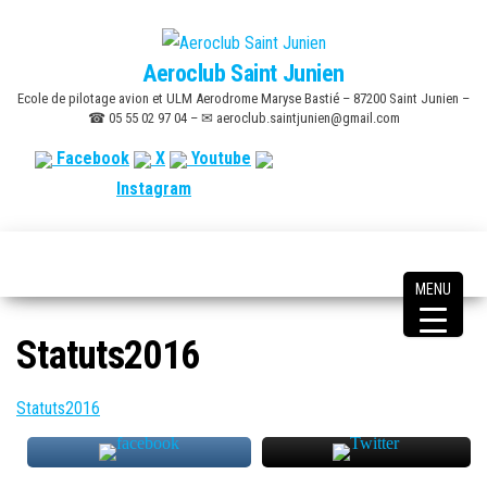
Skip
to
Aeroclub Saint Junien
the
Ecole de pilotage avion et ULM Aerodrome Maryse Bastié – 87200 Saint Junien –
content
☎ 05 55 02 97 04 – ✉ aeroclub.saintjunien@gmail.com
Facebook
X
Youtube
Instagram
MENU
Statuts2016
Statuts2016