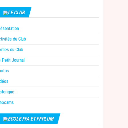
LE CLUB
ésentation
tivités du Club
rties du Club
 Petit Journal
hotos
idéos
storique
ebcams
ECOLE FFA ET FFPLUM