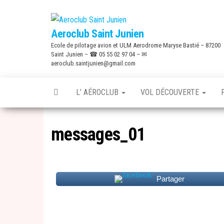
Skip
to
Aeroclub Saint Junien
the
Ecole de pilotage avion et ULM Aerodrome Maryse Bastié – 87200
content
Saint Junien – ☎ 05 55 02 97 04 – ✉
aeroclub.saintjunien@gmail.com
L’ AÉROCLUB
VOL DÉCOUVERTE
messages_01
Partager