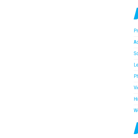
Pr
Ac
So
Le
P
V
Hi
W