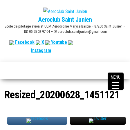
Skip
to
Aeroclub Saint Junien
the
Ecole de pilotage avion et ULM Aerodrome Maryse Bastié – 87200 Saint Junien –
content
☎ 05 55 02 97 04 – ✉ aeroclub.saintjunien@gmail.com
Facebook
X
Youtube
Instagram
MENU
Resized_20200628_1451121