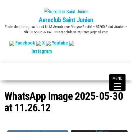
Skip
to
Aeroclub Saint Junien
the
Ecole de pilotage avion et ULM Aerodrome Maryse Bastié – 87200 Saint Junien –
content
☎ 05 55 02 97 04 – ✉ aeroclub.saintjunien@gmail.com
Facebook
X
Youtube
Instagram
MENU
WhatsApp Image 2025-05-30
at 11.26.12