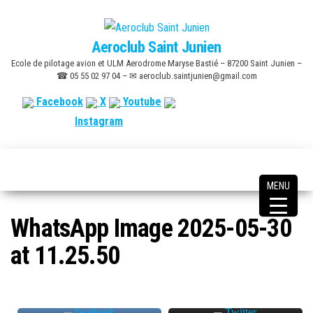
Skip
to
Aeroclub Saint Junien
the
Ecole de pilotage avion et ULM Aerodrome Maryse Bastié – 87200 Saint Junien –
content
☎ 05 55 02 97 04 – ✉ aeroclub.saintjunien@gmail.com
Facebook
X
Youtube
Instagram
MENU
WhatsApp Image 2025-05-30
at 11.25.50