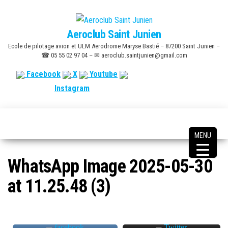
Skip
to
Aeroclub Saint Junien
the
Ecole de pilotage avion et ULM Aerodrome Maryse Bastié – 87200 Saint Junien –
content
☎ 05 55 02 97 04 – ✉ aeroclub.saintjunien@gmail.com
Facebook
X
Youtube
Instagram
MENU
WhatsApp Image 2025-05-30
at 11.25.48 (3)