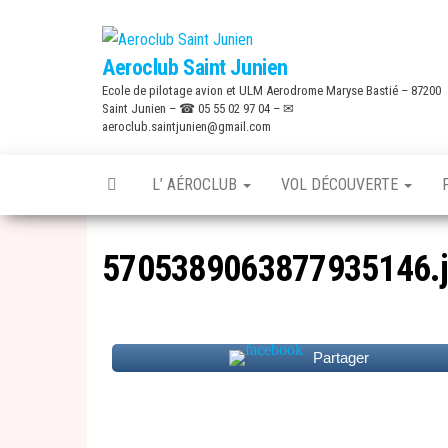
Skip
to
Aeroclub Saint Junien
the
Ecole de pilotage avion et ULM Aerodrome Maryse Bastié – 87200
content
Saint Junien – ☎ 05 55 02 97 04 – ✉
aeroclub.saintjunien@gmail.com
L’ AÉROCLUB
VOL DÉCOUVERTE
5705389063877935146.
Partager