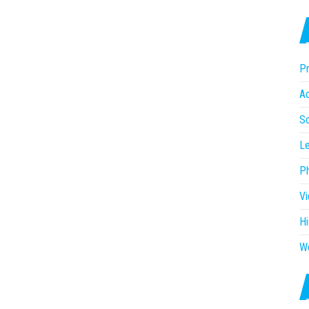
Pr
Ac
So
Le
P
V
Hi
W