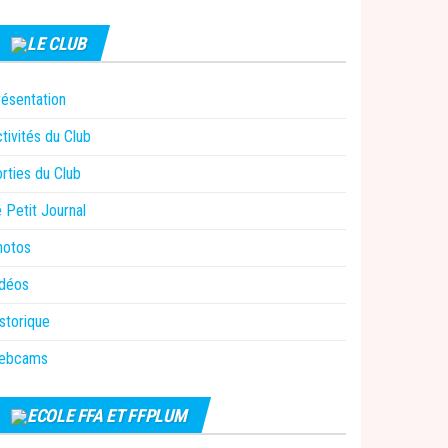
LE CLUB
ésentation
tivités du Club
rties du Club
 Petit Journal
hotos
idéos
storique
ebcams
ECOLE FFA ET FFPLUM