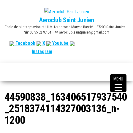
Skip
to
Aeroclub Saint Junien
the
Ecole de pilotage avion et ULM Aerodrome Maryse Bastié – 87200 Saint Junien –
content
☎ 05 55 02 97 04 – ✉ aeroclub.saintjunien@gmail.com
Facebook
X
Youtube
Instagram
MENU
44590838_163406517937540
_2518374114327003136_n-
1200