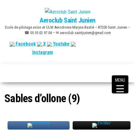
Skip
to
Aeroclub Saint Junien
the
Ecole de pilotage avion et ULM Aerodrome Maryse Bastié – 87200 Saint Junien –
content
☎ 05 55 02 97 04 – ✉ aeroclub.saintjunien@gmail.com
Facebook
X
Youtube
Instagram
MENU
Sables d’ollone (9)