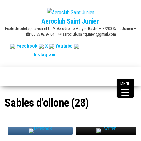
Skip
to
Aeroclub Saint Junien
the
Ecole de pilotage avion et ULM Aerodrome Maryse Bastié – 87200 Saint Junien –
content
☎ 05 55 02 97 04 – ✉ aeroclub.saintjunien@gmail.com
Facebook
X
Youtube
Instagram
MENU
Sables d’ollone (28)