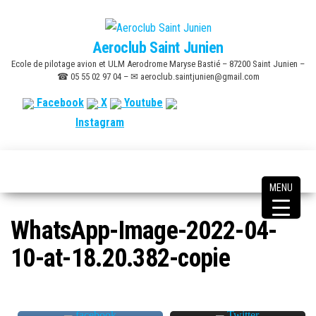
Skip
to
Aeroclub Saint Junien
the
Ecole de pilotage avion et ULM Aerodrome Maryse Bastié – 87200 Saint Junien –
content
☎ 05 55 02 97 04 – ✉ aeroclub.saintjunien@gmail.com
Facebook
X
Youtube
Instagram
MENU
WhatsApp-Image-2022-04-
10-at-18.20.382-copie