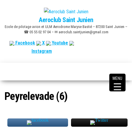
Skip
to
Aeroclub Saint Junien
the
Ecole de pilotage avion et ULM Aerodrome Maryse Bastié – 87200 Saint Junien –
content
☎ 05 55 02 97 04 – ✉ aeroclub.saintjunien@gmail.com
Facebook
X
Youtube
Instagram
MENU
Peyrelevade (6)