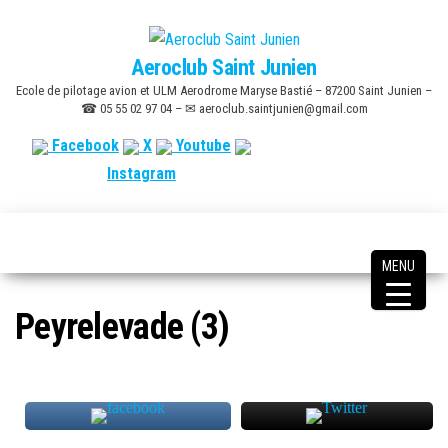
Skip
to
Aeroclub Saint Junien
the
Ecole de pilotage avion et ULM Aerodrome Maryse Bastié – 87200 Saint Junien –
content
☎ 05 55 02 97 04 – ✉ aeroclub.saintjunien@gmail.com
Facebook
X
Youtube
Instagram
MENU
Peyrelevade (3)