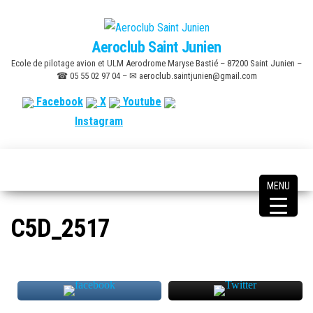
Skip
to
Aeroclub Saint Junien
the
Ecole de pilotage avion et ULM Aerodrome Maryse Bastié – 87200 Saint Junien –
content
☎ 05 55 02 97 04 – ✉ aeroclub.saintjunien@gmail.com
Facebook
X
Youtube
Instagram
MENU
C5D_2517