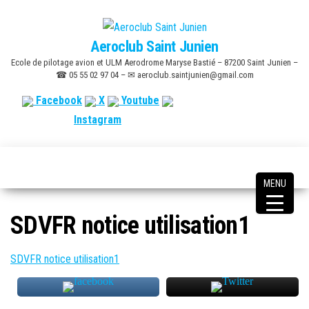
Skip
to
Aeroclub Saint Junien
the
Ecole de pilotage avion et ULM Aerodrome Maryse Bastié – 87200 Saint Junien –
content
☎ 05 55 02 97 04 – ✉ aeroclub.saintjunien@gmail.com
Facebook
X
Youtube
Instagram
MENU
SDVFR notice utilisation1
SDVFR notice utilisation1