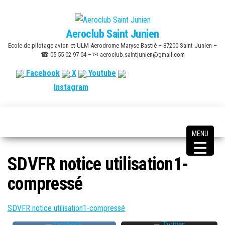
Skip
to
Aeroclub Saint Junien
the
Ecole de pilotage avion et ULM Aerodrome Maryse Bastié – 87200 Saint Junien –
content
☎ 05 55 02 97 04 – ✉ aeroclub.saintjunien@gmail.com
Facebook
X
Youtube
Instagram
MENU
SDVFR notice utilisation1-
compressé
SDVFR notice utilisation1-compressé