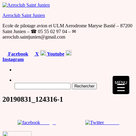
Skip
to
Aeroclub Saint Junien
the
content
Ecole de pilotage avion et ULM Aerodrome Maryse Bastié – 87200
Saint Junien – ☎ 05 55 02 97 04 – ✉
aeroclub.saintjunien@gmail.com
Facebook
X
Youtube
Instagram
MENU
Rechercher :
20190831_124316-1
Partager
Tweeter