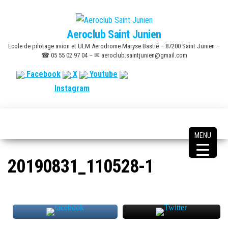
Skip
to
Aeroclub Saint Junien
the
Ecole de pilotage avion et ULM Aerodrome Maryse Bastié – 87200 Saint Junien –
content
☎ 05 55 02 97 04 – ✉ aeroclub.saintjunien@gmail.com
Facebook
X
Youtube
Instagram
MENU
20190831_110528-1