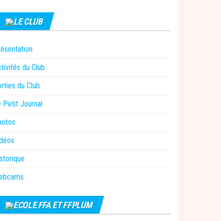
LE CLUB
ésentation
tivités du Club
rties du Club
 Petit Journal
hotos
idéos
storique
ebcams
ECOLE FFA ET FFPLUM