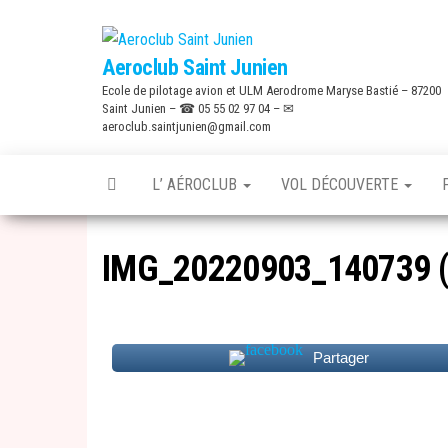
Skip
to
Aeroclub Saint Junien
the
Ecole de pilotage avion et ULM Aerodrome Maryse Bastié – 87200
content
Saint Junien – ☎ 05 55 02 97 04 – ✉
aeroclub.saintjunien@gmail.com
L’ AÉROCLUB
VOL DÉCOUVERTE
IMG_20220903_140739 
Partager