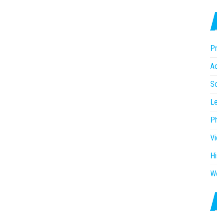
Pr
Ac
So
Le
P
V
Hi
W