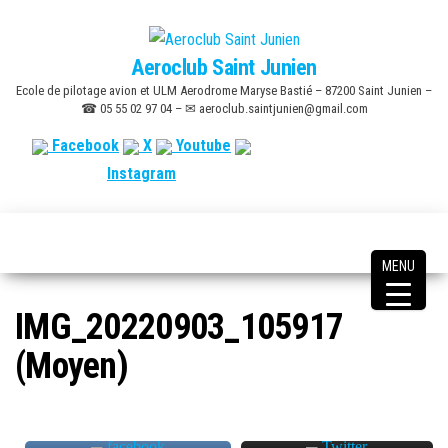
Skip
to
Aeroclub Saint Junien
the
Ecole de pilotage avion et ULM Aerodrome Maryse Bastié – 87200 Saint Junien –
content
☎ 05 55 02 97 04 – ✉ aeroclub.saintjunien@gmail.com
Facebook
X
Youtube
Instagram
MENU
IMG_20220903_105917
(Moyen)