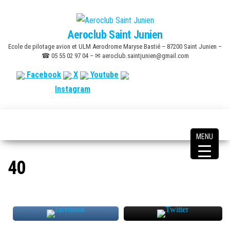
Skip
to
Aeroclub Saint Junien
the
Ecole de pilotage avion et ULM Aerodrome Maryse Bastié – 87200 Saint Junien –
content
☎ 05 55 02 97 04 – ✉ aeroclub.saintjunien@gmail.com
Facebook
X
Youtube
Instagram
MENU
40