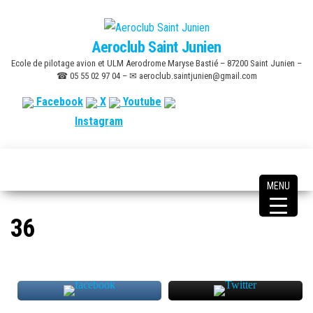
Skip
to
Aeroclub Saint Junien
the
Ecole de pilotage avion et ULM Aerodrome Maryse Bastié – 87200 Saint Junien –
content
☎ 05 55 02 97 04 – ✉ aeroclub.saintjunien@gmail.com
Facebook
X
Youtube
Instagram
MENU
36