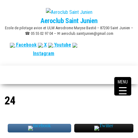
Skip
to
Aeroclub Saint Junien
the
Ecole de pilotage avion et ULM Aerodrome Maryse Bastié – 87200 Saint Junien –
content
☎ 05 55 02 97 04 – ✉ aeroclub.saintjunien@gmail.com
Facebook
X
Youtube
Instagram
MENU
24