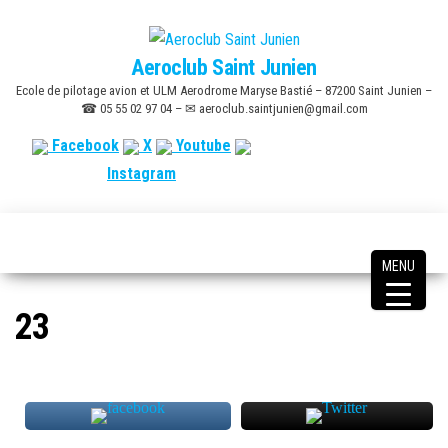
Skip
to
Aeroclub Saint Junien
the
Ecole de pilotage avion et ULM Aerodrome Maryse Bastié – 87200 Saint Junien –
content
☎ 05 55 02 97 04 – ✉ aeroclub.saintjunien@gmail.com
Facebook
X
Youtube
Instagram
MENU
23