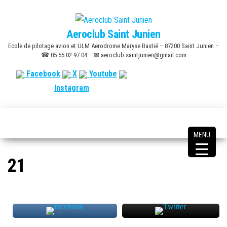
Skip
to
Aeroclub Saint Junien
the
Ecole de pilotage avion et ULM Aerodrome Maryse Bastié – 87200 Saint Junien –
content
☎ 05 55 02 97 04 – ✉ aeroclub.saintjunien@gmail.com
Facebook
X
Youtube
Instagram
MENU
21