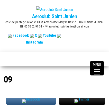
Skip
to
Aeroclub Saint Junien
the
Ecole de pilotage avion et ULM Aerodrome Maryse Bastié – 87200 Saint Junien –
content
☎ 05 55 02 97 04 – ✉ aeroclub.saintjunien@gmail.com
Facebook
X
Youtube
Instagram
MENU
09