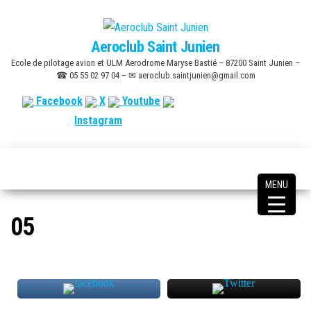
Skip
to
Aeroclub Saint Junien
the
Ecole de pilotage avion et ULM Aerodrome Maryse Bastié – 87200 Saint Junien –
content
☎ 05 55 02 97 04 – ✉ aeroclub.saintjunien@gmail.com
Facebook
X
Youtube
Instagram
MENU
05