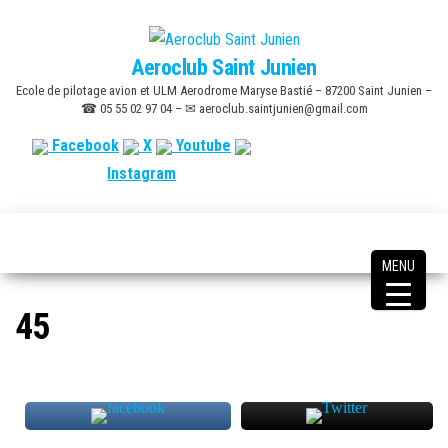
Skip
to
Aeroclub Saint Junien
the
Ecole de pilotage avion et ULM Aerodrome Maryse Bastié – 87200 Saint Junien –
content
☎ 05 55 02 97 04 – ✉ aeroclub.saintjunien@gmail.com
Facebook
X
Youtube
Instagram
MENU
45