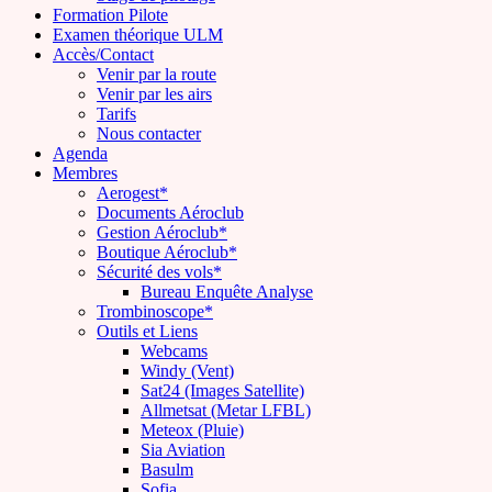
Formation Pilote
Examen théorique ULM
Accès/Contact
Venir par la route
Venir par les airs
Tarifs
Nous contacter
Agenda
Membres
Aerogest*
Documents Aéroclub
Gestion Aéroclub*
Boutique Aéroclub*
Sécurité des vols*
Bureau Enquête Analyse
Trombinoscope*
Outils et Liens
Webcams
Windy (Vent)
Sat24 (Images Satellite)
Allmetsat (Metar LFBL)
Meteox (Pluie)
Sia Aviation
Basulm
Sofia