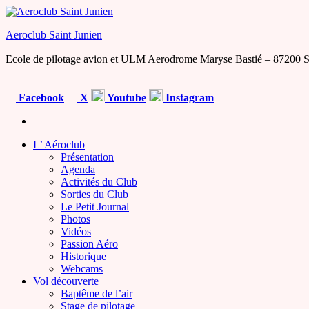
Skip
to
Aeroclub Saint Junien
the
content
Ecole de pilotage avion et ULM Aerodrome Maryse Bastié – 87200 S
Facebook
X
Youtube
Instagram
L’ Aéroclub
Présentation
Agenda
Activités du Club
Sorties du Club
Le Petit Journal
Photos
Vidéos
Passion Aéro
Historique
Webcams
Vol découverte
Baptême de l’air
Stage de pilotage