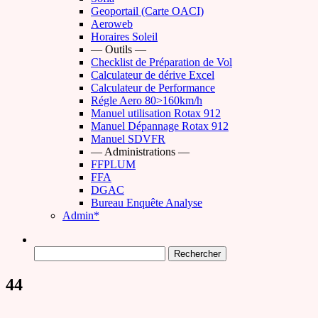
Geoportail (Carte OACI)
Aeroweb
Horaires Soleil
— Outils —
Checklist de Préparation de Vol
Calculateur de dérive Excel
Calculateur de Performance
Régle Aero 80>160km/h
Manuel utilisation Rotax 912
Manuel Dépannage Rotax 912
Manuel SDVFR
— Administrations —
FFPLUM
FFA
DGAC
Bureau Enquête Analyse
Admin*
Rechercher :
44