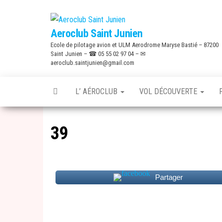
Skip
to
Aeroclub Saint Junien
the
Ecole de pilotage avion et ULM Aerodrome Maryse Bastié – 87200
content
Saint Junien – ☎ 05 55 02 97 04 – ✉
aeroclub.saintjunien@gmail.com
L’ AÉROCLUB
VOL DÉCOUVERTE
39
Partager