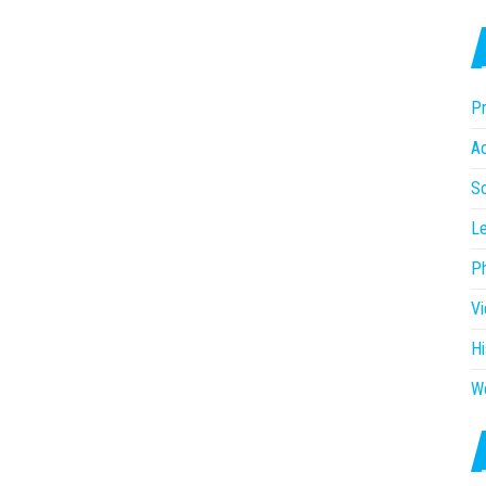
Pr
Ac
So
Le
P
V
Hi
W