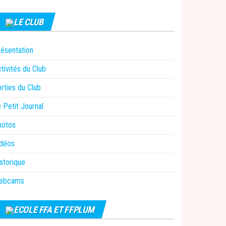
LE CLUB
ésentation
tivités du Club
rties du Club
 Petit Journal
hotos
idéos
storique
ebcams
ECOLE FFA ET FFPLUM