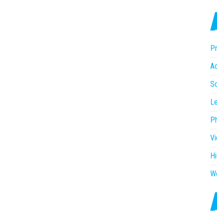
Pr
Ac
So
Le
P
V
Hi
W