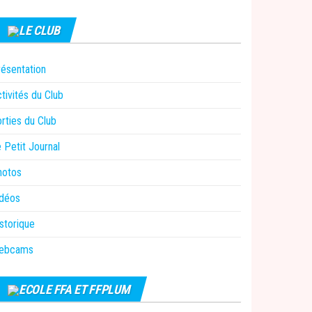
LE CLUB
ésentation
tivités du Club
rties du Club
 Petit Journal
hotos
idéos
storique
ebcams
ECOLE FFA ET FFPLUM