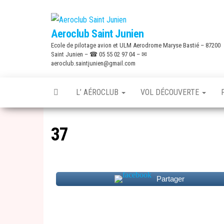
Skip
to
Aeroclub Saint Junien
the
Ecole de pilotage avion et ULM Aerodrome Maryse Bastié – 87200
content
Saint Junien – ☎ 05 55 02 97 04 – ✉
aeroclub.saintjunien@gmail.com
L’ AÉROCLUB
VOL DÉCOUVERTE
37
Partager