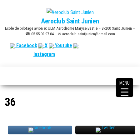
Skip
to
Aeroclub Saint Junien
the
Ecole de pilotage avion et ULM Aerodrome Maryse Bastié – 87200 Saint Junien –
content
☎ 05 55 02 97 04 – ✉ aeroclub.saintjunien@gmail.com
Facebook
X
Youtube
Instagram
MENU
36