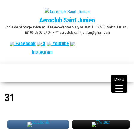
Skip
to
Aeroclub Saint Junien
the
Ecole de pilotage avion et ULM Aerodrome Maryse Bastié – 87200 Saint Junien –
content
☎ 05 55 02 97 04 – ✉ aeroclub.saintjunien@gmail.com
Facebook
X
Youtube
Instagram
MENU
31