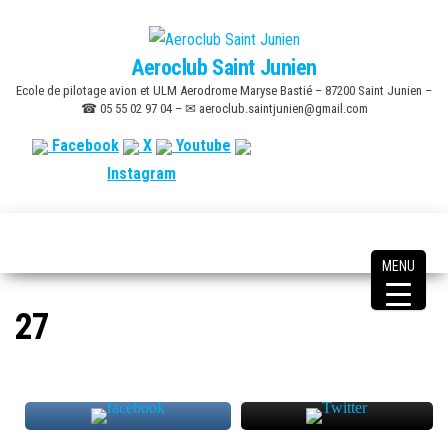
Skip
to
Aeroclub Saint Junien
the
Ecole de pilotage avion et ULM Aerodrome Maryse Bastié – 87200 Saint Junien –
content
☎ 05 55 02 97 04 – ✉ aeroclub.saintjunien@gmail.com
Facebook
X
Youtube
Instagram
MENU
27