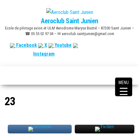
Skip
to
Aeroclub Saint Junien
the
Ecole de pilotage avion et ULM Aerodrome Maryse Bastié – 87200 Saint Junien –
content
☎ 05 55 02 97 04 – ✉ aeroclub.saintjunien@gmail.com
Facebook
X
Youtube
Instagram
MENU
23