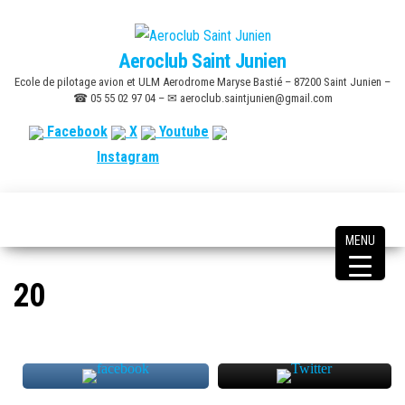
Skip
to
Aeroclub Saint Junien
the
Ecole de pilotage avion et ULM Aerodrome Maryse Bastié – 87200 Saint Junien –
content
☎ 05 55 02 97 04 – ✉ aeroclub.saintjunien@gmail.com
Facebook
X
Youtube
Instagram
MENU
20