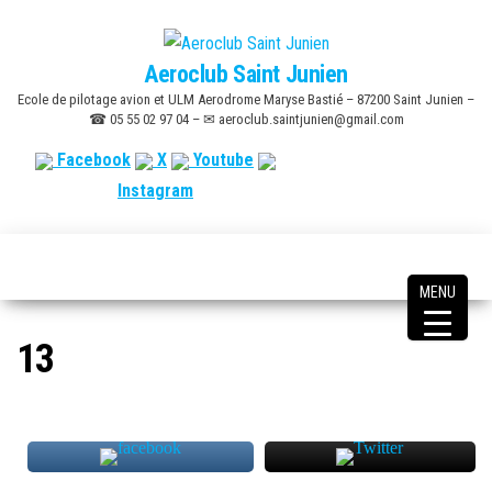
Skip
to
Aeroclub Saint Junien
the
Ecole de pilotage avion et ULM Aerodrome Maryse Bastié – 87200 Saint Junien –
content
☎ 05 55 02 97 04 – ✉ aeroclub.saintjunien@gmail.com
Facebook
X
Youtube
Instagram
MENU
13