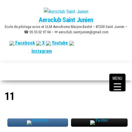
Skip
to
Aeroclub Saint Junien
the
Ecole de pilotage avion et ULM Aerodrome Maryse Bastié – 87200 Saint Junien –
content
☎ 05 55 02 97 04 – ✉ aeroclub.saintjunien@gmail.com
Facebook
X
Youtube
Instagram
MENU
11