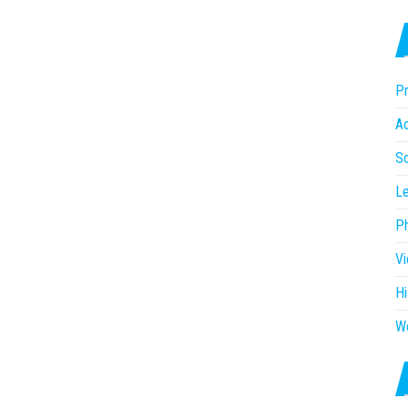
Pr
Ac
So
Le
P
V
Hi
W