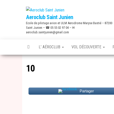
Skip
to
Aeroclub Saint Junien
the
Ecole de pilotage avion et ULM Aerodrome Maryse Bastié – 87200
content
Saint Junien – ☎ 05 55 02 97 04 – ✉
aeroclub.saintjunien@gmail.com
L’ AÉROCLUB
VOL DÉCOUVERTE
10
Partager