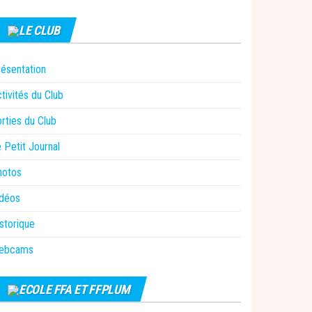
LE CLUB
ésentation
tivités du Club
rties du Club
 Petit Journal
hotos
idéos
storique
ebcams
ECOLE FFA ET FFPLUM