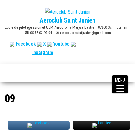
Skip
to
Aeroclub Saint Junien
the
Ecole de pilotage avion et ULM Aerodrome Maryse Bastié – 87200 Saint Junien –
content
☎ 05 55 02 97 04 – ✉ aeroclub.saintjunien@gmail.com
Facebook
X
Youtube
Instagram
MENU
09