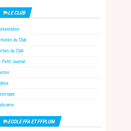
LE CLUB
ésentation
tivités du Club
rties du Club
 Petit Journal
hotos
idéos
storique
ebcams
ECOLE FFA ET FFPLUM