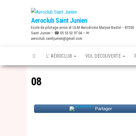
Skip
to
Aeroclub Saint Junien
the
Ecole de pilotage avion et ULM Aerodrome Maryse Bastié – 87200
content
Saint Junien – ☎ 05 55 02 97 04 – ✉
aeroclub.saintjunien@gmail.com
L’ AÉROCLUB
VOL DÉCOUVERTE
08
Partager