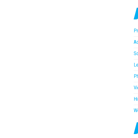
Pr
Ac
So
Le
P
V
Hi
W