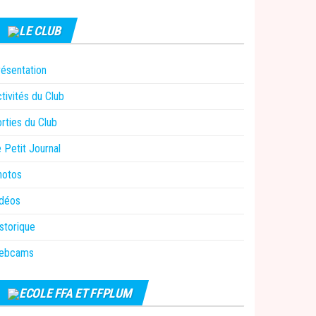
LE CLUB
ésentation
tivités du Club
rties du Club
 Petit Journal
hotos
idéos
storique
ebcams
ECOLE FFA ET FFPLUM