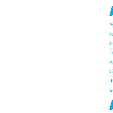
Pr
Ac
So
Le
P
V
Hi
W