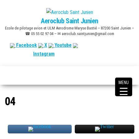
Skip
to
Aeroclub Saint Junien
the
Ecole de pilotage avion et ULM Aerodrome Maryse Bastié – 87200 Saint Junien –
content
☎ 05 55 02 97 04 – ✉ aeroclub.saintjunien@gmail.com
Facebook
X
Youtube
Instagram
MENU
04