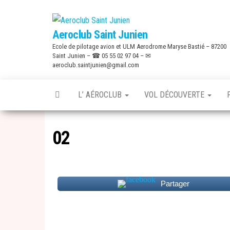
Skip
to
Aeroclub Saint Junien
the
Ecole de pilotage avion et ULM Aerodrome Maryse Bastié – 87200
content
Saint Junien – ☎ 05 55 02 97 04 – ✉
aeroclub.saintjunien@gmail.com
L’ AÉROCLUB
VOL DÉCOUVERTE
02
Partager