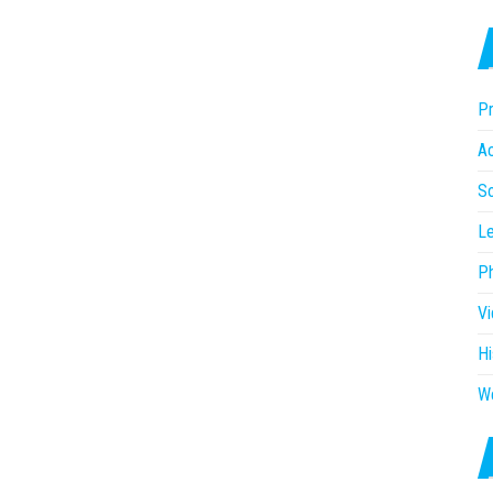
Pr
Ac
So
Le
P
V
Hi
W