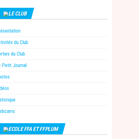
LE CLUB
ésentation
tivités du Club
rties du Club
 Petit Journal
hotos
idéos
storique
ebcams
ECOLE FFA ET FFPLUM