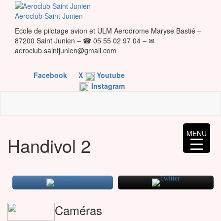
Skip
to
Aeroclub Saint Junien
the
Ecole de pilotage avion et ULM Aerodrome Maryse Bastié –
content
87200 Saint Junien – ☎ 05 55 02 97 04 – ✉
aeroclub.saintjunien@gmail.com
Facebook
X
Youtube
Instagram
MENU
Handivol 2
Caméras