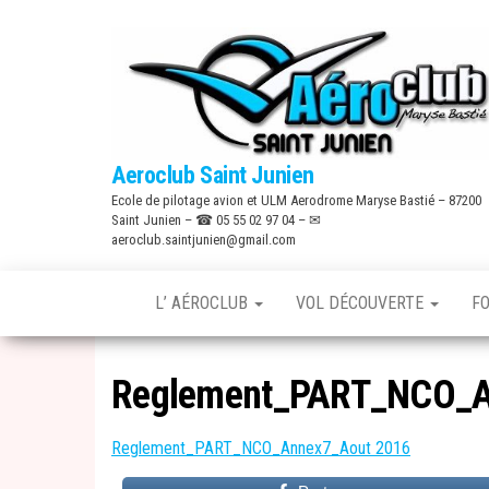
Skip
to
the
content
Aeroclub Saint Junien
Ecole de pilotage avion et ULM Aerodrome Maryse Bastié – 87200
Saint Junien – ☎ 05 55 02 97 04 – ✉
aeroclub.saintjunien@gmail.com
L’ AÉROCLUB
VOL DÉCOUVERTE
F
Reglement_PART_NCO_A
Reglement_PART_NCO_Annex7_Aout 2016