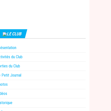
LE CLUB
ésentation
tivités du Club
rties du Club
 Petit Journal
hotos
idéos
storique